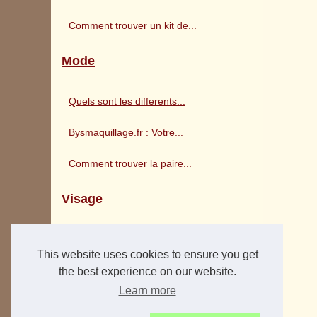
Comment trouver un kit de...
Mode
Quels sont les differents...
Bysmaquillage.fr : Votre...
Comment trouver la paire...
Visage
Fluide solaire invisible...
This website uses cookies to ensure you get
Comment un Gel Douche Bio...
the best experience on our website.
Learn more
Les Secrets d'un Vernis Rouge...