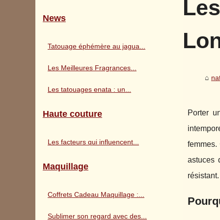
Les
News
Lon
Tatouage éphémère au jagua...
Les Meilleures Fragrances...
na
Les tatouages enata : un...
Porter 
Haute couture
intempor
Les facteurs qui influencent...
femmes. C
astuces d
Maquillage
résistant.
Coffrets Cadeau Maquillage :...
Pourqu
Sublimer son regard avec des...