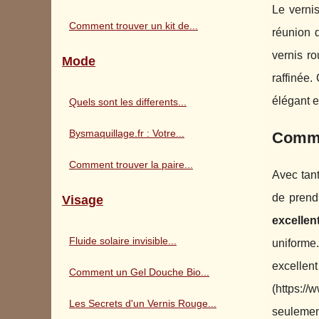
Le verni
Comment trouver un kit de...
réunion d
vernis r
Mode
raffinée.
élégant e
Quels sont les differents...
Bysmaquillage.fr : Votre...
Commen
Comment trouver la paire...
Avec tant
de prendr
Visage
excellen
Fluide solaire invisible...
uniforme.
excell
Comment un Gel Douche Bio...
(https://
Les Secrets d'un Vernis Rouge...
seulemen