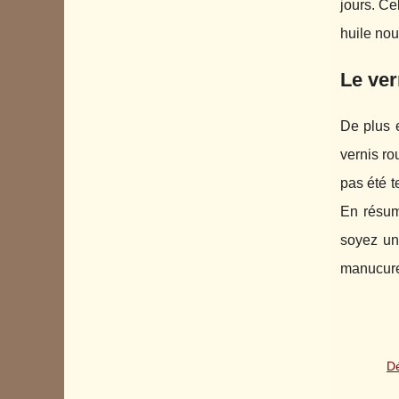
jours. Ce
huile nou
Le ver
De plus 
vernis r
pas été t
En résum
soyez un
manucure 
Dé