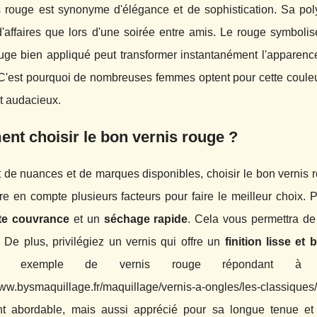
s rouge est synonyme d'élégance et de sophistication. Sa pol
'affaires que lors d'une soirée entre amis. Le rouge symbolise
ouge bien appliqué peut transformer instantanément l'apparenc
 C'est pourquoi de nombreuses femmes optent pour cette couleur
t audacieux.
t choisir le bon vernis rouge ?
 de nuances et de marques disponibles, choisir le bon vernis r
e en compte plusieurs facteurs pour faire le meilleur choix. 
te couvrance
et un
séchage rapide
. Cela vous permettra de
 De plus, privilégiez un vernis qui offre un
finition lisse et b
ent exemple de vernis rouge répondant à c
www.bysmaquillage.fr/maquillage/vernis-a-ongles/les-classiques
t abordable, mais aussi apprécié pour sa longue tenue e