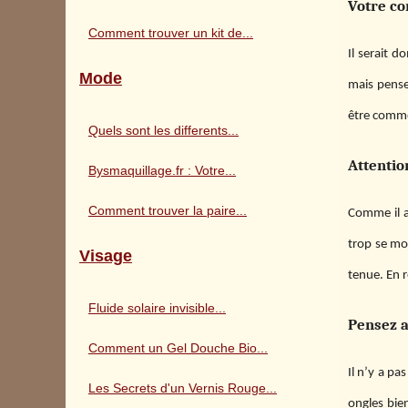
Votre co
Comment trouver un kit de...
Il serait 
Mode
mais pense
être comme
Quels sont les differents...
Attenti
Bysmaquillage.fr : Votre...
Comment trouver la paire...
Comme il a 
trop se mon
Visage
tenue. En r
Fluide solaire invisible...
Pensez a
Comment un Gel Douche Bio...
Il n’y a pa
Les Secrets d'un Vernis Rouge...
ongles bien